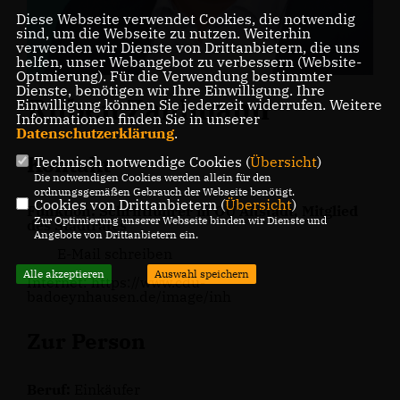
Diese Webseite verwendet Cookies, die notwendig
sind, um die Webseite zu nutzen. Weiterhin
verwenden wir Dienste von Drittanbietern, die uns
helfen, unser Webangebot zu verbessern (Website-
Optmierung). Für die Verwendung bestimmter
Dienste, benötigen wir Ihre Einwilligung. Ihre
Ruben Zahlmann
Einwilligung können Sie jederzeit widerrufen. Weitere
Informationen finden Sie in unserer
Datenschutzerklärung
.
Kontakt
Technisch notwendige Cookies (
Übersicht
)
Die notwendigen Cookies werden allein für den
ordnungsgemäßen Gebrauch der Webseite benötigt.
Cookies von Drittanbietern (
Übersicht
)
Funktion: Schriftführer in OU Altstadt, Mitglied
Zur Optimierung unserer Webseite binden wir Dienste und
des Stadtrates
Angebote von Drittanbietern ein.
E-Mail schreiben
Alle akzeptieren
Auswahl speichern
Internet:
https://www.cdu-
badoeynhausen.de/image/inh
Zur Person
Beruf:
Einkäufer