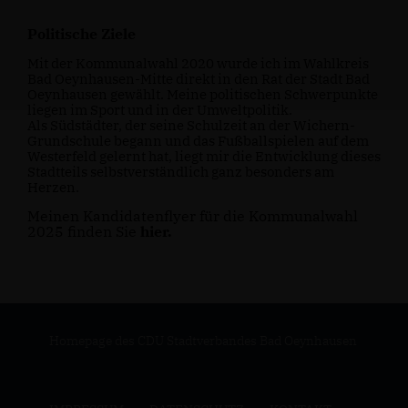
Politische Ziele
Mit der Kommunalwahl 2020 wurde ich im Wahlkreis
Bad Oeynhausen-Mitte direkt in den Rat der Stadt Bad
Oeynhausen gewählt. Meine politischen Schwerpunkte
liegen im Sport und in der Umweltpolitik.
Als Südstädter, der seine Schulzeit an der Wichern-
Grundschule begann und das Fußballspielen auf dem
Westerfeld gelernt hat, liegt mir die Entwicklung dieses
Stadtteils selbstverständlich ganz besonders am
Herzen.
Meinen Kandidatenflyer für die Kommunalwahl
2025 finden Sie
hier.
Homepage des CDU Stadtverbandes Bad Oeynhausen