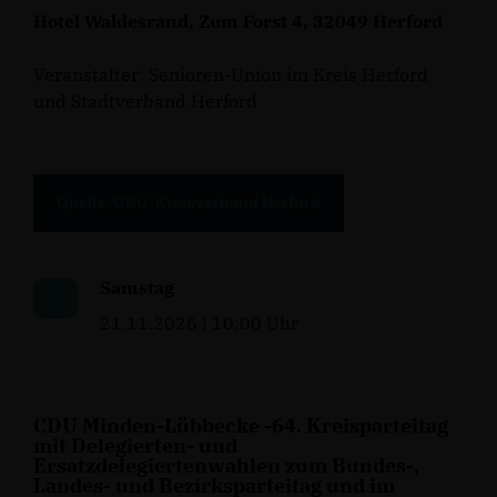
Hotel Waldesrand, Zum Forst 4, 32049 Herford
Veranstalter: Senioren-Union im Kreis Herford
und Stadtverband Herford
Quelle: CDU-Kreisverband Herford
Samstag
21.11.2026 | 10:00 Uhr
CDU Minden-Lübbecke -64. Kreisparteitag
mit Delegierten- und
Ersatzdelegiertenwahlen zum Bundes-,
Landes- und Bezirksparteitag und im