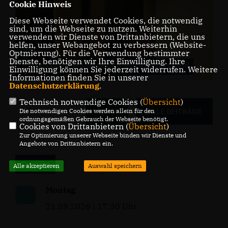
Cookie Hinweis
Diese Webseite verwendet Cookies, die notwendig
sind, um die Webseite zu nutzen. Weiterhin
verwenden wir Dienste von Drittanbietern, die uns
helfen, unser Webangebot zu verbessern (Website-
Optmierung). Für die Verwendung bestimmter
Dienste, benötigen wir Ihre Einwilligung. Ihre
CDU OWL wählt neuen Bezirksvorstand
Einwilligung können Sie jederzeit widerrufen. Weitere
Informationen finden Sie in unserer
Datenschutzerklärung
.
Technisch notwendige Cookies (
Übersicht
)
MEHR
ALLE BEITRÄGE
Die notwendigen Cookies werden allein für den
ordnungsgemäßen Gebrauch der Webseite benötigt.
Cookies von Drittanbietern (
Übersicht
)
Zur Optimierung unserer Webseite binden wir Dienste und
Angebote von Drittanbietern ein.
Termine
Alle akzeptieren
Auswahl speichern
Montag
21.09.2026 | 17:30 Uhr