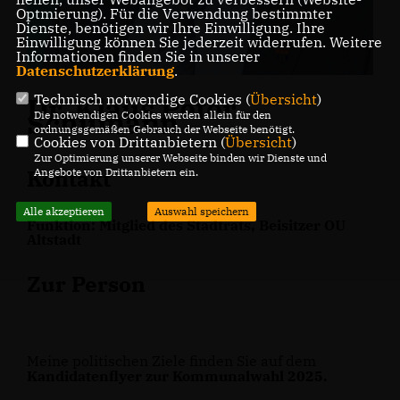
Optmierung). Für die Verwendung bestimmter
Dienste, benötigen wir Ihre Einwilligung. Ihre
Einwilligung können Sie jederzeit widerrufen. Weitere
Informationen finden Sie in unserer
Datenschutzerklärung
.
Technisch notwendige Cookies (
Übersicht
)
Dr. Klaus Peter
Schumann
Die notwendigen Cookies werden allein für den
ordnungsgemäßen Gebrauch der Webseite benötigt.
Cookies von Drittanbietern (
Übersicht
)
Zur Optimierung unserer Webseite binden wir Dienste und
Kontakt
Angebote von Drittanbietern ein.
Alle akzeptieren
Auswahl speichern
Funktion: Mitglied des Stadtrats, Beisitzer OU
Altstadt
Zur Person
Meine politischen Ziele finden Sie auf dem
Kandidatenflyer zur Kommunalwahl 2025.