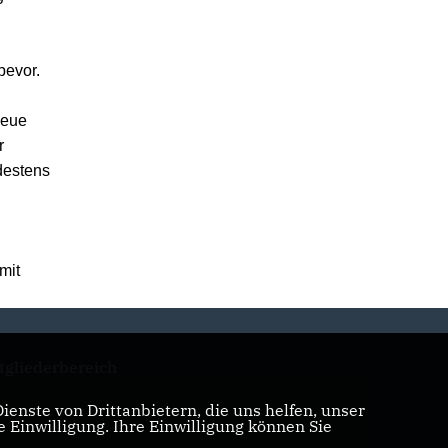
bevor.
neue
r
ndestens
mit
tgliederbereich
enste von Drittanbietern, die uns helfen, unser
Einwilligung. Ihre Einwilligung können Sie