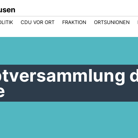
usen
LITIK
CDU VOR ORT
FRAKTION
ORTSUNIONEN
ptversammlung 
e