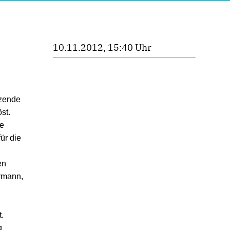
10.11.2012, 15:40 Uhr
tzende
st.
ue
ür die
en
ermann,
.
g