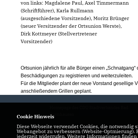
von links: Magdalene Paul, Axel Timmermann
(Schriftführer), Karla Rullmann
(ausgeschiedene Vorsitzende), Moritz Brünger
(neuer Versitzender der Ortsunion Werste),
Dirk Kottmeyer (Stellvertretener
Vorsitzender)
Ortsunion jährlich für alle Bürger einen „Schnatgang
Beschädigungen zu registrieren und weiterzuleiten.
Für die Mitglieder plant der neue Vorstand gesellige
anschließendem Grillen geplant.
Homepage des CDU Stadtverbandes Bad
Oeynhausen
Cookie Hinweis
Diese Webseite verwendet Cookies, die notwendig si
IMPRESSUM
DATENSCHUTZ
Webangebot zu verbessern (Website-Optmierung). Fü
jederzeit widerrufen. Weitere Informationen finden
KONTAKT