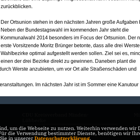
zurückblicken.
Der Ortsunion stehen in den nächsten Jahren große Aufgaben 
Neben der Bundestagswahl im kommenden Jahr steht die
Kommunalwahl 2014 besonders im Focus der Ortsunion. Der 
erste Vorsitzende Moritz Brünger betonte, dass alle drei Werste
Wahlbezirke optimal aufgestellt werden sollen. Ziel sei es, mi
einen der drei Bezirke direkt zu gewinnen. Daneben plant die
“ durch Werste anzubieten, um vor Ort alle Straßenschäden und
 Veranstaltungen. Im nächsten Jahr ist im Sommer eine Kanutour 
CDU Kreisverband Minden-
Mi
Lübbecke
nd, um die Webseite zu nutzen. Weiterhin verwenden wir Di
r die Verwendung bestimmter Dienste, benötigen wir Ihre 
CDU NRW
 Sie in unserer
Datenschutzerklärung
.