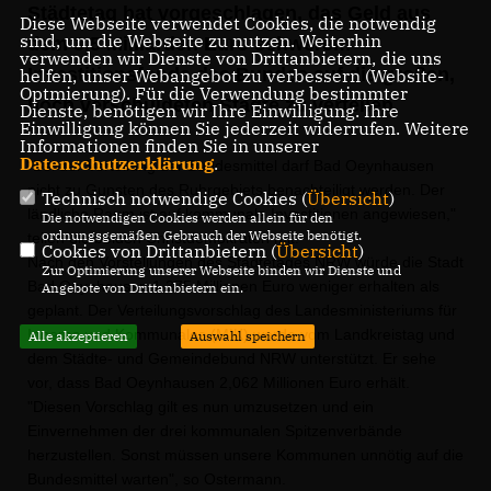
Städtetag hat vorgeschlagen, das Geld aus
Diese Webseite verwendet Cookies, die notwendig
sind, um die Webseite zu nutzen. Weiterhin
dem 3,5 Milliarden Euro schwerem
verwenden wir Dienste von Drittanbietern, die uns
Investitionsfonds des Bundes auf die großen,
helfen, unser Webangebot zu verbessern (Website-
Optmierung). Für die Verwendung bestimmter
hoch verschuldeten Städte zu verteilen.
Dienste, benötigen wir Ihre Einwilligung. Ihre
Einwilligung können Sie jederzeit widerrufen. Weitere
Informationen finden Sie in unserer
Datenschutzerklärung
.
"Bei der Verteilung der Bundesmittel darf Bad Oeynhausen
nicht zu Gunsten des Ruhrgebiets benachteiligt werden. Der
Technisch notwendige Cookies (
Übersicht
)
ländliche Raum ist auf kommunale Investitionen angewiesen,"
Die notwendigen Cookies werden allein für den
ordnungsgemäßen Gebrauch der Webseite benötigt.
teilen die beiden Christdemokraten mit.
Cookies von Drittanbietern (
Übersicht
)
Nach den Vorstellungen des Städtetages NRW würde die Stadt
Zur Optimierung unserer Webseite binden wir Dienste und
Bad Oeynhausen 1,375 Millionen Euro weniger erhalten als
Angebote von Drittanbietern ein.
geplant. Der Verteilungsvorschlag des Landesministeriums für
Inneres und Kommunales (MIK) werde vom Landkreistag und
Alle akzeptieren
Auswahl speichern
dem Städte- und Gemeindebund NRW unterstützt. Er sehe
vor, dass Bad Oeynhausen 2,062 Millionen Euro erhält.
"Diesen Vorschlag gilt es nun umzusetzen und ein
Einvernehmen der drei kommunalen Spitzenverbände
herzustellen. Sonst müssen unsere Kommunen unnötig auf die
Bundesmittel warten", so Ostermann.