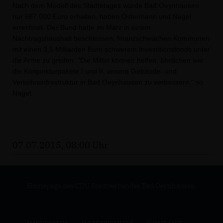
Nach dem Modell des Städtetages würde Bad Oeynhausen
nur 687.000 Euro erhalten, haben Ostermann und Nagel
errechnet. Der Bund hatte im März in einem
Nachtragshaushalt beschlossen, finanzschwachen Kommunen
mit einen 3,5 Milliarden Euro schwerem Investitionsfonds unter
die Arme zu greifen. "Die Mittel können helfen, ähnlichen wie
die Konjunkturpakete I und II, unsere Gebäude- und
Verkehrsinfrastruktur in Bad Oeynhausen zu verbessern," so
Nagel.
07.07.2015, 08:00 Uhr
Homepage des CDU Stadtverbandes Bad Oeynhausen