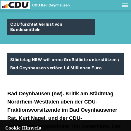
CDU Bad Oeynhausen
CDU fürchtet Verlust von
Bundesmitteln
Städtetag NRW will arme Großstädte unterstützen /
Bad Oeynhausen verlöre 1,4 Millionen Euro
Bad Oeynhausen (nw). Kritik am Städtetag
Nordrhein-Westfalen üben der CDU-
Fraktionsvorsitzende im Bad Oeynhausener
Rat, Kurt Nagel, und der CDU-
Bundestagsabgeordnete Tim Ostermann. Der
Cookie Hinweis