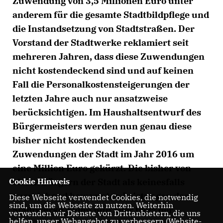
Zuwendung von 3,5 Millionen Euro unter
anderem für die gesamte Stadtbildpflege und
die Instandsetzung von Stadtstraßen. Der
Vorstand der Stadtwerke reklamiert seit
mehreren Jahren, dass diese Zuwendungen
nicht kostendeckend sind und auf keinen
Fall die Personalkostensteigerungen der
letzten Jahre auch nur ansatzweise
berücksichtigen. Im Haushaltsentwurf des
Bürgermeisters werden nun genau diese
bisher nicht kostendeckenden
Zuwendungen der Stadt im Jahr 2016 um
eine Million Euro gekürzt. Die bisher von
Cookie Hinweis
vielen Bürgern der Stadt als keinesfalls
ausreichend bewerteten Leistungen der
Diese Webseite verwendet Cookies, die notwendig
sind, um die Webseite zu nutzen. Weiterhin
Stadtwerke sollen nun aber trotz der
verwenden wir Dienste von Drittanbietern, die uns
helfen, unser Webangebot zu verbessern (Website-