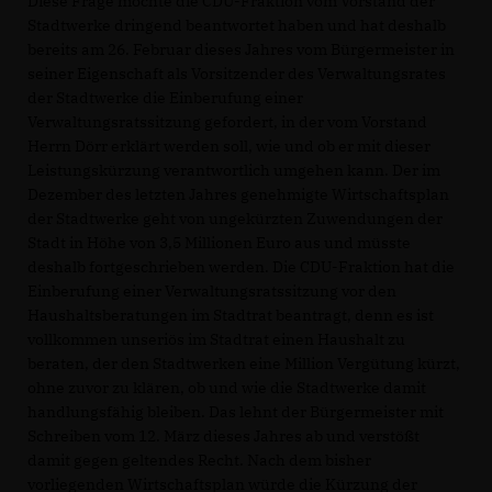
Diese Frage möchte die CDU-Fraktion vom Vorstand der
Stadtwerke dringend beantwortet haben und hat deshalb
bereits am 26. Februar dieses Jahres vom Bürgermeister in
seiner Eigenschaft als Vorsitzender des Verwaltungsrates
der Stadtwerke die Einberufung einer
Verwaltungsratssitzung gefordert, in der vom Vorstand
Herrn Dörr erklärt werden soll, wie und ob er mit dieser
Leistungskürzung verantwortlich umgehen kann. Der im
Dezember des letzten Jahres genehmigte Wirtschaftsplan
der Stadtwerke geht von ungekürzten Zuwendungen der
Stadt in Höhe von 3,5 Millionen Euro aus und müsste
deshalb fortgeschrieben werden. Die CDU-Fraktion hat die
Einberufung einer Verwaltungsratssitzung vor den
Haushaltsberatungen im Stadtrat beantragt, denn es ist
vollkommen unseriös im Stadtrat einen Haushalt zu
beraten, der den Stadtwerken eine Million Vergütung kürzt,
ohne zuvor zu klären, ob und wie die Stadtwerke damit
handlungsfähig bleiben. Das lehnt der Bürgermeister mit
Schreiben vom 12. März dieses Jahres ab und verstößt
damit gegen geltendes Recht. Nach dem bisher
vorliegenden Wirtschaftsplan würde die Kürzung der