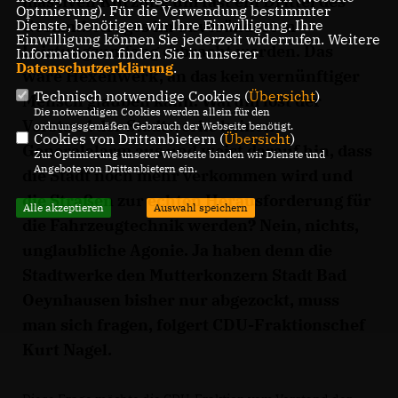
massiven Kürzung um fast ein Drittel des
Optmierung). Für die Verwendung bestimmter
Dienste, benötigen wir Ihre Einwilligung. Ihre
Gesamtbetrages im unveränderten
Einwilligung können Sie jederzeit widerrufen. Weitere
Leistungsumfang erbracht werden. Das
Informationen finden Sie in unserer
Datenschutzerklärung
.
wäre Hexenwerk, an das kein vernünftiger
Technisch notwendige Cookies (
Übersicht
)
Mensch glauben kann. Warum löst der
Die notwendigen Cookies werden allein für den
Vorstand der Stadtwerke keinen
ordnungsgemäßen Gebrauch der Webseite benötigt.
Cookies von Drittanbietern (
Übersicht
)
Generalalarm aus und weist darauf hin, dass
Zur Optimierung unserer Webseite binden wir Dienste und
Angebote von Drittanbietern ein.
die Stadt noch mehr verkommen wird und
die Straßen zur echten Herausforderung für
Alle akzeptieren
Auswahl speichern
die Fahrzeugtechnik werden? Nein, nichts,
unglaubliche Agonie. Ja haben denn die
Stadtwerke den Mutterkonzern Stadt Bad
Oeynhausen bisher nur abgezockt, muss
man sich fragen, folgert CDU-Fraktionschef
Kurt Nagel.