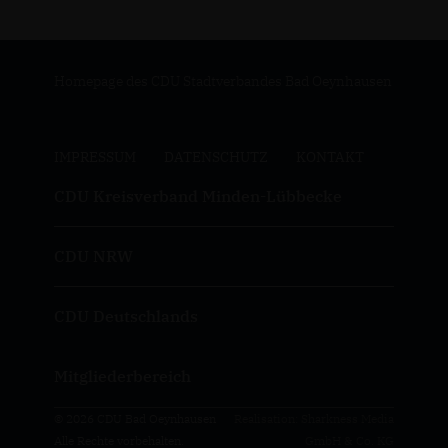
Homepage des CDU Stadtverbandes Bad Oeynhausen
IMPRESSUM
DATENSCHUTZ
KONTAKT
CDU Kreisverband Minden-Lübbecke
CDU NRW
CDU Deutschlands
Mitgliederbereich
© 2026 CDU Bad Oeynhausen
Realisation: Sharkness Media
Alle Rechte vorbehalten.
GmbH & Co. KG