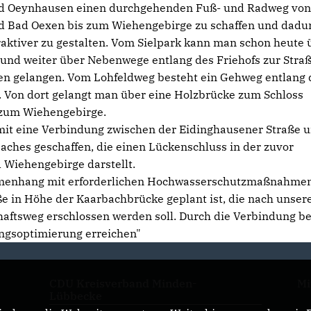
U Bad Oeynhausen einen durchgehenden Fuß- und Radweg von
nd Bad Oexen bis zum Wiehengebirge zu schaffen und dadu
raktiver zu gestalten. Vom Sielpark kann man schon heute 
und weiter über Nebenwege entlang des Friehofs zur Stra
en gelangen. Vom Lohfeldweg besteht ein Gehweg entlang 
. Von dort gelangt man über eine Holzbrücke zum Schloss
 zum Wiehengebirge.
it eine Verbindung zwischen der Eidinghausener Straße 
ches geschaffen, die einen Lückenschluss in der zuvor
 Wiehengebirge darstellt.
mmenhang mit erforderlichen Hochwasserschutzmaßnahmen
ße in Höhe der Kaarbachbrücke geplant ist, die nach unser
haftsweg erschlossen werden soll. Durch die Verbindung b
ungsoptimierung erreichen"
CDU Kreisverband Minden-
Mi
Lübbecke