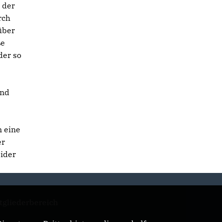
 der
rch
über
ße
der so
und
 eine
er
eider
tgliederbereich