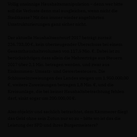
Völlig unsinnige Haushaltsmanipulation – denn wer bitte
soll die Verluste denn mal ausgleichen, wenn nicht die
Stadtkasse? Mit den immer wieder angeführten
Umstrukturierungen ganz sicher nicht.
Der aktuelle Haushaltsentwurf 2017 beträgt zurzeit
226.733,00 €, kein überzeugender Überschuss bei einem
Gesamthaushaltsvolumen von 117,5 Mio. €. Dabei ist zu
berücksichtigen dass allein die Mehrerträge aus Steuern
2017 über 2,1 Mio. betragen werden, und zwar aus
Einkommen- Umsatz- und Gewerbesteuern. Die
Schlüsselzuweisungen des Landes steigen um 1.950.000,00
, weitere Zuweisungen betragen 1,8 Mio. €, und die
Kreisumlage, die bei keiner Haushaltsbetrachtung fehlen
darf, sinkt sogar um 200.000,00 €.
Also objektiv und sachlich betrachtet, dem Kämmerer fliegt
das Geld ohne sein Zutun nur so zu – bitte wo ist das die
Leistung der SPD und ihres Bürgermeisters?