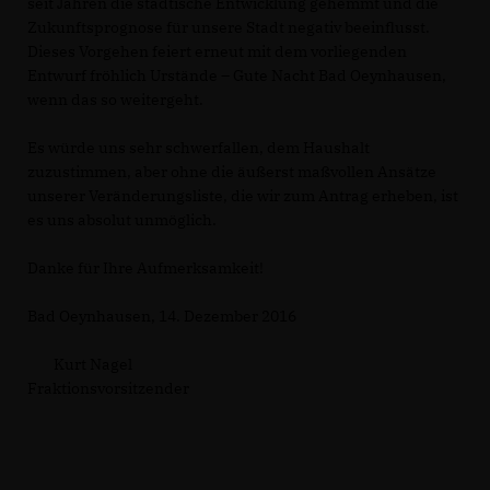
seit Jahren die städtische Entwicklung gehemmt und die
Zukunftsprognose für unsere Stadt negativ beeinflusst.
Dieses Vorgehen feiert erneut mit dem vorliegenden
Entwurf fröhlich Urstände – Gute Nacht Bad Oeynhausen,
wenn das so weitergeht.
Es würde uns sehr schwerfallen, dem Haushalt
zuzustimmen, aber ohne die äußerst maßvollen Ansätze
unserer Veränderungsliste, die wir zum Antrag erheben, ist
es uns absolut unmöglich.
Danke für Ihre Aufmerksamkeit!
Bad Oeynhausen, 14. Dezember 2016
Kurt Nagel
Fraktionsvorsitzender