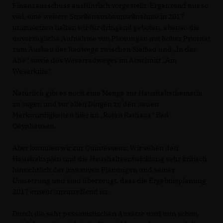
Finanzausschuss ausführlich vorgestellt. Ergänzend nur so
viel, eine weitere Straßenausbaumaßnahme in 2017
umzusetzen halten wir für dringend geboten, ebenso die
unverzügliche Aufnahme von Planungen mit hoher Priorität
zum Ausbau der Radwege zwischen Sielbad und „In der
Ahe“ sowie des Weserradweges im Abschnitt „Am
Weserknie“.
Natürlich gibt es noch eine Menge zur Haushaltsthematik
zu sagen und vor allen Dingen zu den neuen
Merkwürdigkeiten hier im „Roten Rathaus“ Bad
Oeynhausen.
Aber kommen wir zur Quintessenz: Wir sehen den
Haushaltsplan und die Haushaltsentwicklung sehr kritisch
hinsichtlich der investiven Planungen und seiner
Umsetzung und sind überzeugt, dass die Ergebnisplanung
2017 erneut unzutreffend ist.
Durch die sehr pessimistischen Ansätze wird nun schon