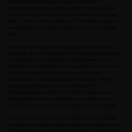
Bei einem Abschreibungsvolumen von 8,3 Mio.
schwimmen wir also liquiditätsmäßig im Geld und sind
damit in der Lage endlich wieder zu investieren. Geplant
sind 9,3 Mio. €, aber das wird in 2017 vermutlich eben so
wenig klappen wie mit den geplanten 10 Mio. für dieses
Jahr.
Teile des Bad Oeynhausener Rates planen lieber sehr
gründlich, oft auch alle Jahre wieder die gleichen Projekte
wie beim ISEK, beim STEK 2030, beim Sielwehr und der
Sielbrücke, dem Hallenbad und so weiter. Jedes Jahr alte
Bekannte immer wieder, sehr gern auch mit der
Bereitschaft zur Beauftragung neuer Konzepte für die
vorhandenen Konzepte. Auch hier tun sich die
Sozialdemokraten im Rat der Stadt Bad Oeynhausen,
insbesondere im letzten Halbjahr dieses Jahres, ganz
besonders hervor – nichts entscheiden ist sehr angesagt.
Da mutet es schon sehr verwunderlich an, dass plötzlich
und völlig unerwartet ein Rathausanbau zur Debatte steht.
Ich behaupte, dass einige Fraktionen hier im Rat bei einem