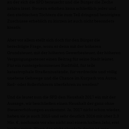
an der sich die SPD berauscht und die Bürger die Zeche
zahlen lässt. Steuern erhöhen kann schließlich jeder und
den städtischen Töchtern die zum Teil dringend benötigten
Zuschüsse erheblich zu kürzen ist auch nicht besonders
kreativ.
Aber vor allem stellt sich doch für den Bürger die
berechtigte Frage, wozu er denn mit der höheren
Grundsteuer, mit der höheren Gewerbesteuer, der höheren
Vergnügungssteuer einen Beitrag für seine Stadt leistet.
Für ein runtergekommenes Stadtbild, für teils
katastrophale Straßenzustände, für verdreckte und völlig
unebene Gehwege und die Chance im Kurpark von Autos,
Rad- oder Rollerfahrern überfahren zu werden?
Und da läutet nun die SPD den Haushalt 2017 ein mit der
Aussage, wir beschließen einen Haushalt der ganz ohne
Steuererhöhungen auskommt. Ja, 2017 nicht schon wieder,
haben sie ja auch 2015 und sehr deutlich 2016 mit über 2,3
Mio. €, nochmals vor also nicht mal einem halben Jahr, erst
kräftig getan. Wenn das nicht ebenfalls dreist ist, was