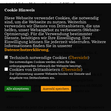
tatsächlichen Mehrergebnis von 5,3 Mio. €.
Cookie Hinweis
Das hat die Haushaltssicherung eindeutig beendet und ist
Diese Webseite verwendet Cookies, die notwendig
der Verdienst des Konsolidierungsausschusses und nicht
sind, um die Webseite zu nutzen. Weiterhin
verwenden wir Dienste von Drittanbietern, die uns
der Verdienst des Bürgermeisters Wilmsmeier.
helfen, unser Webangebot zu verbessern (Website-
Optmierung). Für die Verwendung bestimmter
Und wie ist das mit dem Haushalt 2016 – kam nun das
Dienste, benötigen wir Ihre Einwilligung. Ihre
Einwilligung können Sie jederzeit widerrufen. Weitere
große Bürgermeisterwunder? Die Fakten sprechen eine
Informationen finden Sie in unserer
deutlich andere Sprache. Durch Erhöhung der
Datenschutzerklärung
.
kommunalen Steuern Mitte dieses Jahres um 2,3 Mio. €,
Technisch notwendige Cookies (
Übersicht
)
durch Zuschusskürzungen an Stadtwerke und den
Die notwendigen Cookies werden allein für den
Eigenbetrieb Staatsbad i. H. v. 1,5 Mio. und durch
ordnungsgemäßen Gebrauch der Webseite benötigt.
Cookies von Drittanbietern (
Übersicht
)
Verbesserungen bei der Gewerbesteuer sowie den
Zur Optimierung unserer Webseite binden wir Dienste und
Einkommen- und Umsatzsteueranteilen um zusätzlich 4,8
Angebote von Drittanbietern ein.
Mio. € konnte der Haushalt 2016 locker ausgeglichen
werden und der prognostizierte Überschuss von 68.000,00
Alle akzeptieren
Auswahl speichern
wird deutlich übertroffen, davon bin ich mehr als
überzeugt.
Aber wo ist da jetzt die geniale Leistung des Bürgermeisters