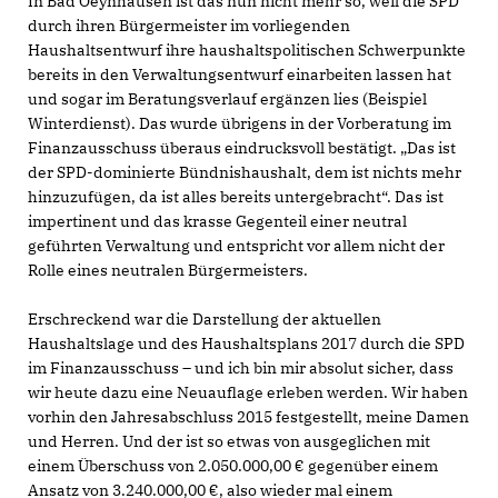
In Bad Oeynhausen ist das nun nicht mehr so, weil die SPD
durch ihren Bürgermeister im vorliegenden
Haushaltsentwurf ihre haushaltspolitischen Schwerpunkte
bereits in den Verwaltungsentwurf einarbeiten lassen hat
und sogar im Beratungsverlauf ergänzen lies (Beispiel
Winterdienst). Das wurde übrigens in der Vorberatung im
Finanzausschuss überaus eindrucksvoll bestätigt. „Das ist
der SPD-dominierte Bündnishaushalt, dem ist nichts mehr
hinzuzufügen, da ist alles bereits untergebracht“. Das ist
impertinent und das krasse Gegenteil einer neutral
geführten Verwaltung und entspricht vor allem nicht der
Rolle eines neutralen Bürgermeisters.
Erschreckend war die Darstellung der aktuellen
Haushaltslage und des Haushaltsplans 2017 durch die SPD
im Finanzausschuss – und ich bin mir absolut sicher, dass
wir heute dazu eine Neuauflage erleben werden. Wir haben
vorhin den Jahresabschluss 2015 festgestellt, meine Damen
und Herren. Und der ist so etwas von ausgeglichen mit
einem Überschuss von 2.050.000,00 € gegenüber einem
Ansatz von 3.240.000,00 €, also wieder mal einem