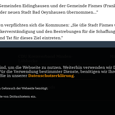
 Gemeinden Eidinghausen und der Gemeinde Fismes (Frank
on der neuen Stadt Bad Oeynhausen übernommen…“
 verpflichten sich die Kommunen: „Sie (die Stadt Fismes
kerverständigung und den Bestrebungen für die Schaffung
 Tat für dieses Ziel eintreten.“
CDU Kreisverband Minden-
Mi
Lübbecke
nd, um die Webseite zu nutzen. Weiterhin verwenden wir Di
r die Verwendung bestimmter Dienste, benötigen wir Ihre 
CDU NRW
 Sie in unserer
Datenschutzerklärung
.
CDU Deutschlands
Gebrauch der Webseite benötigt.
e von Drittanbietern ein.