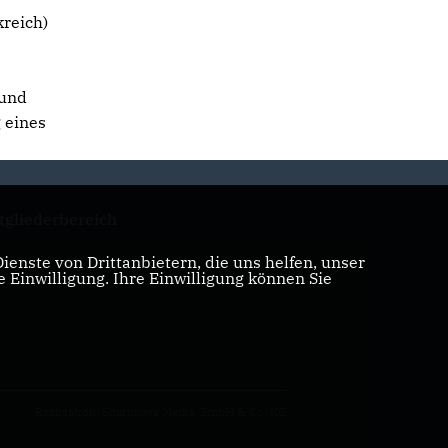
reich)
 und
 eines
tgliederbereich
enste von Drittanbietern, die uns helfen, unser
Einwilligung. Ihre Einwilligung können Sie
Realisation: Sharkness Media GmbH & Co. KG