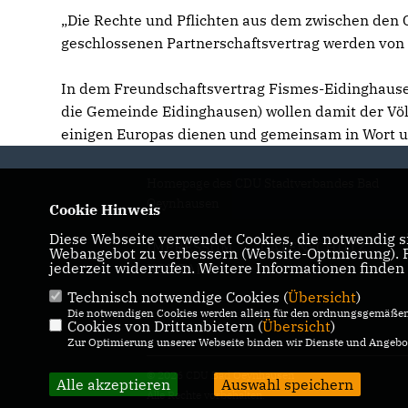
Die Rechte und Pflichten aus dem zwischen den
geschlossenen Partnerschaftsvertrag werden v
In dem Freundschaftsvertrag Fismes-Eidinghausen
die Gemeinde Eidinghausen) wollen damit der Völ
einigen Europas dienen und gemeinsam in Wort und
Homepage des CDU Stadtverbandes Bad
Oeynhausen
Cookie Hinweis
Diese Webseite verwendet Cookies, die notwendig si
IMPRESSUM
DATENSCHUTZ
Webangebot zu verbessern (Website-Optmierung). Fü
jederzeit widerrufen. Weitere Informationen finden
KONTAKT
Technisch notwendige Cookies (
Übersicht
)
Die notwendigen Cookies werden allein für den ordnungsgemäßen 
Cookies von Drittanbietern (
Übersicht
)
Zur Optimierung unserer Webseite binden wir Dienste und Angebot
© 2026 CDU Bad Oeynhausen
Alle akzeptieren
Auswahl speichern
Alle Rechte vorbehalten.