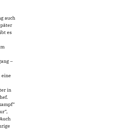
ng auch
später
ibt es
um
gang –
d eine
er in
hef.
lkampf“
ur“,
 Auch
hrige