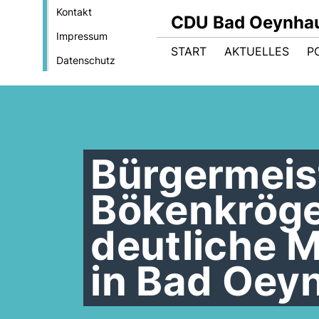
Kontakt
CDU Bad Oeynha
Impressum
START
AKTUELLES
PO
Datenschutz
Bürgermeis
Bökenkröger
deutliche M
in Bad Oey