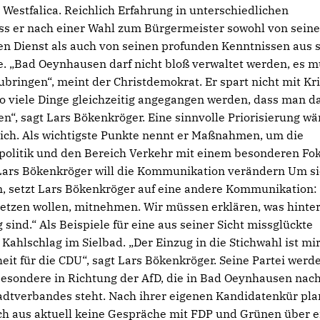
Westfalica. Reichlich Erfahrung in unterschiedlichen
dass er nach einer Wahl zum Bürgermeister sowohl von seine
en Dienst als auch von seinen profunden Kenntnissen aus 
rde. „Bad Oeynhausen darf nicht bloß verwaltet werden, es 
bringen“, meint der Christdemokrat. Er spart nicht mit Kri
o viele Dinge gleichzeitig angegangen werden, dass man d
ten“, sagt Lars Bökenkröger. Eine sinnvolle Priorisierung wä
ich. Als wichtigste Punkte nennt er Maßnahmen, um die
ulpolitik und den Bereich Verkehr mit einem besonderen Fo
Lars Bökenkröger will die Kommunikation verändern Um si
 setzt Lars Bökenkröger auf eine andere Kommunikation:
setzen wollen, mitnehmen. Wir müssen erklären, was hinte
ind.“ Als Beispiele für eine aus seiner Sicht missglückte
lschlag im Sielbad. „Der Einzug in die Stichwahl ist mir
it für die CDU“, sagt Lars Bökenkröger. Seine Partei werd
besondere in Richtung der AfD, die in Bad Oeynhausen nac
dtverbandes steht. Nach ihrer eigenen Kandidatenkür pla
ch aus aktuell keine Gespräche mit FDP und Grünen über e