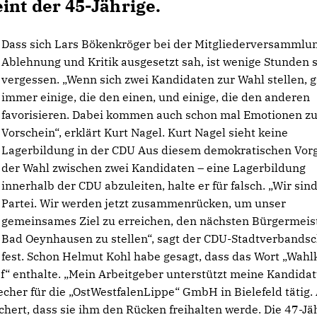
int der 45-Jährige.
Dass sich Lars Bökenkröger bei der Mitgliederversammlu
Ablehnung und Kritik ausgesetzt sah, ist wenige Stunden 
vergessen. „Wenn sich zwei Kandidaten zur Wahl stellen, g
immer einige, die den einen, und einige, die den anderen
favorisieren. Dabei kommen auch schon mal Emotionen z
Vorschein“, erklärt Kurt Nagel. Kurt Nagel sieht keine
Lagerbildung in der CDU Aus diesem demokratischen Vor
der Wahl zwischen zwei Kandidaten – eine Lagerbildung
innerhalb der CDU abzuleiten, halte er für falsch. „Wir sin
Partei. Wir werden jetzt zusammenrücken, um unser
gemeinsames Ziel zu erreichen, den nächsten Bürgermeist
Bad Oeynhausen zu stellen“, sagt der CDU-Stadtverbandsc
er fest. Schon Helmut Kohl habe gesagt, dass das Wort „Wah
“ enthalte. „Mein Arbeitgeber unterstützt meine Kandidat
recher für die „OstWestfalenLippe“ GmbH in Bielefeld tätig.
ert, dass sie ihm den Rücken freihalten werde. Die 47-Jä