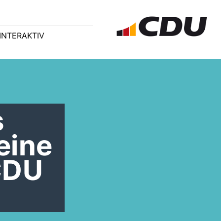
INTERAKTIV
s
eine
 CDU