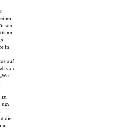
r
seiner
müssen
tik an
as
re in
kus auf
ch von
 „Wir
r
 zu
e um
h
nt die
ine