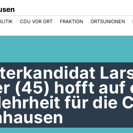
usen
LITIK
CDU VOR ORT
FRAKTION
ORTSUNIONEN
terkandidat Lar
 (45) hofft auf 
ehrheit für die
nhausen