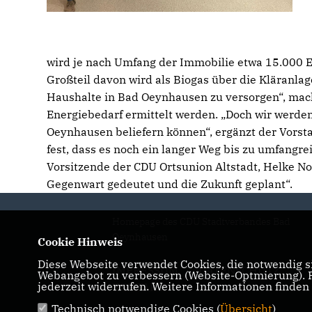
wird je nach Umfang der Immobilie etwa 15.000 E
Großteil davon wird als Biogas über die Kläranlage
Haushalte in Bad Oeynhausen zu versorgen“, mach
Energiebedarf ermittelt werden. „Doch wir werde
Oeynhausen beliefern können“, ergänzt der Vorsta
fest, dass es noch ein langer Weg bis zu umfang
Vorsitzende der CDU Ortsunion Altstadt, Helke No
Gegenwart gedeutet und die Zukunft geplant“.
Homepage des CDU Stadtverbandes Bad
Oeynhausen
Cookie Hinweis
Diese Webseite verwendet Cookies, die notwendig si
IMPRESSUM
DATENSCHUTZ
Webangebot zu verbessern (Website-Optmierung). Fü
jederzeit widerrufen. Weitere Informationen finden
KONTAKT
Technisch notwendige Cookies (
Übersicht
)