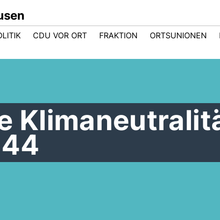
usen
LITIK
CDU VOR ORT
FRAKTION
ORTSUNIONEN
e Klimaneutralit
044