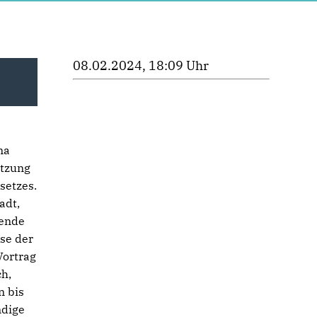
08.02.2024, 18:09 Uhr
na
etzung
setzes.
adt,
bende
se der
Vortrag
ch,
n bis
ndige