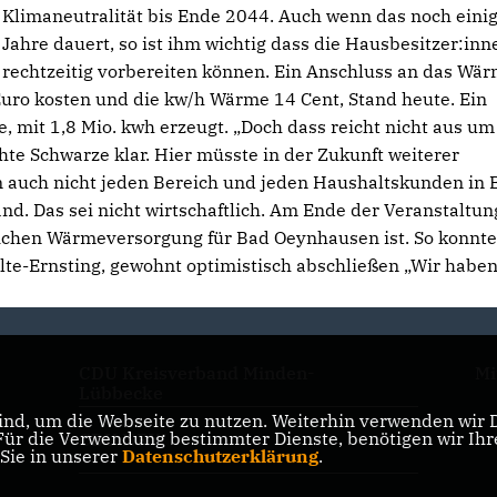
Klimaneutralität bis Ende 2044. Auch wenn das noch eini
Jahre dauert, so ist ihm wichtig dass die Hausbesitzer:inn
rechtzeitig vorbereiten können. Ein Anschluss an das Wä
uro kosten und die kw/h Wärme 14 Cent, Stand heute. Ein
, mit 1,8 Mio. kwh erzeugt. „Doch dass reicht nicht aus um 
te Schwarze klar. Hier müsste in der Zukunft weiterer
n auch nicht jeden Bereich und jeden Haushaltskunden in 
nd. Das sei nicht wirtschaftlich. Am Ende der Veranstaltun
reichen Wärmeversorgung für Bad Oeynhausen ist. So konnte
lte-Ernsting, gewohnt optimistisch abschließen „Wir haben
CDU Kreisverband Minden-
Mi
Lübbecke
nd, um die Webseite zu nutzen. Weiterhin verwenden wir Di
r die Verwendung bestimmter Dienste, benötigen wir Ihre 
CDU NRW
 Sie in unserer
Datenschutzerklärung
.