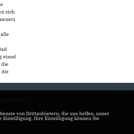
ge
en sich
rmenetz
alle
Bad
g stand
 die
 die
tgliederbereich
enste von Drittanbietern, die uns helfen, unser
Einwilligung. Ihre Einwilligung können Sie