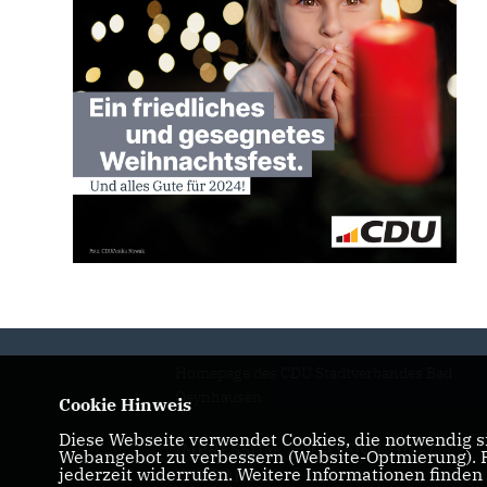
Homepage des CDU Stadtverbandes Bad
Oeynhausen
Cookie Hinweis
Diese Webseite verwendet Cookies, die notwendig si
IMPRESSUM
DATENSCHUTZ
Webangebot zu verbessern (Website-Optmierung). Fü
jederzeit widerrufen. Weitere Informationen finden
KONTAKT