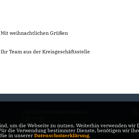
Mit weihnachtlichen Grüßen
Ihr Team aus der Kreisgeschäftsstelle
CDU Kreisverband Minden-
Mi
Lübbecke
nd, um die Webseite zu nutzen. Weiterhin verwenden wir Di
r die Verwendung bestimmter Dienste, benötigen wir Ihre 
CDU NRW
 Sie in unserer
Datenschutzerklärung
.