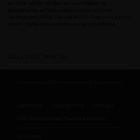
den
USA
und
den
erhofften
positiven
Effekten
für
Beschäftigung
und
Wirtschaftswachstum
ist
derzeit
allerdings
recht
dürftig.
Deshalb
wird
Dr.
Ostermann
auch
zu
diesem
Thema
einen
klarstellenden
Bericht
erstatten.
16.11.2015, 19:00 Uhr
Homepage des CDU Stadtverbandes Bad Oeynhausen
IMPRESSUM
DATENSCHUTZ
KONTAKT
CDU Kreisverband Minden-Lübbecke
CDU NRW