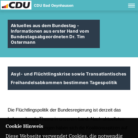
CDU Bad Oeynhausen
Aktuelles aus dem Bundestag -
Informationen aus erster Hand vom
Bundestagsabgeordneten Dr. Tim
Ostermann
Asyl- und Flüchtlingskrise sowie Transatlantisches
Freihandelsabkommen bestimmen Tagespolitik
Die
Flüchtlingspolitik
der
Bundesregierung
ist
derzeit
das
beherrschende
Thema
in
unserem
Land.
Nach
aktuellsten
Cookie Hinweis
Presseverlautbarungen
haben
sich
die
Koalitionsspitzen
auf
Diese Webseite verwendet Cookies, die notwendig
beschleunigte
Verfahren
in
speziellen
Aufnahme-