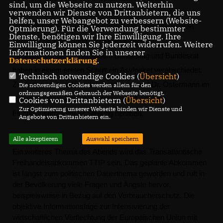
sind, um die Webseite zu nutzen. Weiterhin
verwenden wir Dienste von Drittanbietern, die uns
Einrichtungen
verständigt
.
Die
Asylanträge
von
Menschen
helfen, unser Webangebot zu verbessern (Website-
aus
sicheren
Herkunftsstaaten
sollen
im
beschleunigten
Optmierung). Für die Verwendung bestimmter
Dienste, benötigen wir Ihre Einwilligung. Ihre
Verfahren
in
Anlehnung
an
das
sogenannte
Einwilligung können Sie jederzeit widerrufen. Weitere
Informationen finden Sie in unserer
Flughafenverfahren
stattfinden. Bundestag
und
Bundesrat
Datenschutzerklärung
.
haben
in
einem
ersten
Schritt
ein
Asylpaket
verabschiedet.
Technisch notwendige Cookies (
Übersicht
)
Zu
diesen
und
weiteren
Informationen
wird
Dr.
Ostermann
im
Die notwendigen Cookies werden allein für den
ordnungsgemäßen Gebrauch der Webseite benötigt.
Rahmen
seiner
Berichterstattung
zur
Asyl-
und
Cookies von Drittanbietern (
Übersicht
)
Zur Optimierung unserer Webseite binden wir Dienste und
Flüchtlingsproblematik
Stellung
nehmen.
Angebote von Drittanbietern ein.
Alle akzeptieren
Auswahl speichern
Ein
weiteres
Thema
des
Abends
wird
das
Transatlantische
Freihandelsabkommen
TTIP
sein.
Das
ge
plante
Abkommen
ist
Iängst
zum
politischen
Dauerthema
geworden
und
ruft
in
der
Bevölkerung
viele
Fragen
und
Ä
ngste
hervor,
beispielsweise
in
Bezug
auf
den
Verbraucherschutz.
Die
objektive
I
nformations
Iage
zur
Intensivierung
der
wirtschaftlichen
Verflechtung
der
Europäischen
Union
mit