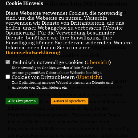
Millionen Euro für das Jahr 2015 vermelden.
Cookie Hinweis
In der Haushaltsdebatte am 20. April waren
Diese Webseite verwendet Cookies, die notwendig
sind, um die Webseite zu nutzen. Weiterhin
Verwaltung und Politik noch von 3,24
verwenden wir Dienste von Drittanbietern, die uns
helfen, unser Webangebot zu verbessern (Website-
Millionen Euro im Minus ausgegangen (die
Optmierung). Für die Verwendung bestimmter
NW berichtete). "Der letzte positive
Dienste, benötigen wir Ihre Einwilligung. Ihre
Einwilligung können Sie jederzeit widerrufen. Weitere
Jahresabschluss der Stadt Bad Oeynhausen
Informationen finden Sie in unserer
Datenschutzerklärung
.
war 2008", blickte Kindler zurück.
Technisch notwendige Cookies (
Übersicht
)
Die notwendigen Cookies werden allein für den
ordnungsgemäßen Gebrauch der Webseite benötigt.
Cookies von Drittanbietern (
Übersicht
)
CDU-Mann Kurt Nagel konnte die Freude allerdings in der
Zur Optimierung unserer Webseite binden wir Dienste und
Ratssitzung am Mittwochabend nicht teilen. Noch am 19.
Angebote von Drittanbietern ein.
April, in Vorbereitung seiner Haushaltsrede, sei ihm vom
Kämmerer lediglich ein Überschuss von einer Million Euro
Alle akzeptieren
Auswahl speichern
mitgeteilt worden. Und schon am 26. April sei der
Überschuss bekannt gewesen,. "In genau sieben Tagen,
inklusive Wochenende, haben also Kämmerer und
Bürgermeister 750.000 Euro mehr gefunden, die sie am Tag
der letzten Ratssitzung noch nicht kannten?", fragte er. Das