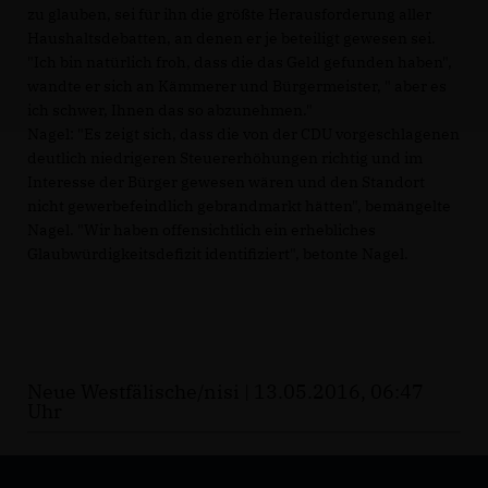
zu glauben, sei für ihn die größte Herausforderung aller
Haushaltsdebatten, an denen er je beteiligt gewesen sei.
"Ich bin natürlich froh, dass die das Geld gefunden haben",
wandte er sich an Kämmerer und Bürgermeister, " aber es
ich schwer, Ihnen das so abzunehmen."
Nagel: "Es zeigt sich, dass die von der CDU vorgeschlagenen
deutlich niedrigeren Steuererhöhungen richtig und im
Interesse der Bürger gewesen wären und den Standort
nicht gewerbefeindlich gebrandmarkt hätten", bemängelte
Nagel. "Wir haben offensichtlich ein erhebliches
Glaubwürdigkeitsdefizit identifiziert", betonte Nagel.
Neue Westfälische/nisi | 13.05.2016, 06:47
Uhr