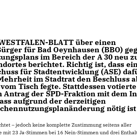
as WESTFALEN-BLATT über einen
Bürger für Bad Oeynhausen (BBO) ge
ungsplans im Bereich der A 30 neu z
rtes berichtet. Richtig ist, dass ei
uss für Stadtentwicklung (ASE) daf
 Mehrheit im Stadtrat den Beschluss 
om Tisch fegte. Stattdessen votierte
en Antrag der SPD-Fraktion mit dem In
ass aufgrund der derzeitigen
ächennutzungsplanänderung nötig ist
ichtet – jedoch keine komplette Zustimmung seitens aller
de mit 23 Ja-Stimmen bei 16 Nein-Stimmen und drei Entha