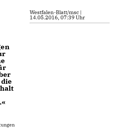
Westfalen-Blatt/msc |
14.05.2016, 07:39 Uhr
gen
ur
ne
ür
aber
 die
halt
.«
ltungen