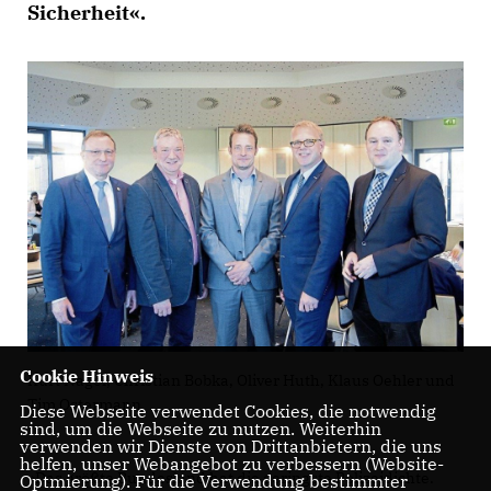
Sicherheit«.
Cookie Hinweis
Kurt Nagel, Christian Bobka, Oliver Huth, Klaus Oehler und
Tim Ostermann
Diese Webseite verwendet Cookies, die notwendig
sind, um die Webseite zu nutzen. Weiterhin
verwenden wir Dienste von Drittanbietern, die uns
helfen, unser Webangebot zu verbessern (Website-
»Das größte Bundesland hat die geringste Polizeidichte.
Optmierung). Für die Verwendung bestimmter