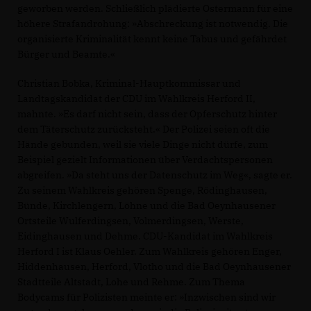
geworben werden. Schließlich plädierte Ostermann für eine
höhere Strafandrohung: »Abschreckung ist notwendig. Die
organisierte Kriminalität kennt keine Tabus und gefährdet
Bürger und Beamte.«
Christian Bobka, Kriminal-Hauptkommissar und
Landtagskandidat der CDU im Wahlkreis Herford II,
mahnte. »Es darf nicht sein, dass der Opferschutz hinter
dem Täterschutz zurücksteht.« Der Polizei seien oft die
Hände gebunden, weil sie viele Dinge nicht dürfe, zum
Beispiel gezielt Informationen über Verdachtspersonen
abgreifen. »Da steht uns der Datenschutz im Weg«, sagte er.
Zu seinem Wahlkreis gehören Spenge, Rödinghausen,
Bünde, Kirchlengern, Löhne und die Bad Oeynhausener
Ortsteile Wulferdingsen, Volmerdingsen, Werste,
Eidinghausen und Dehme. CDU-Kandidat im Wahlkreis
Herford I ist Klaus Oehler. Zum Wahlkreis gehören Enger,
Hiddenhausen, Herford, Vlotho und die Bad Oeynhausener
Stadtteile Altstadt, Lohe und Rehme. Zum Thema
Bodycams für Polizisten meinte er: »Inzwischen sind wir