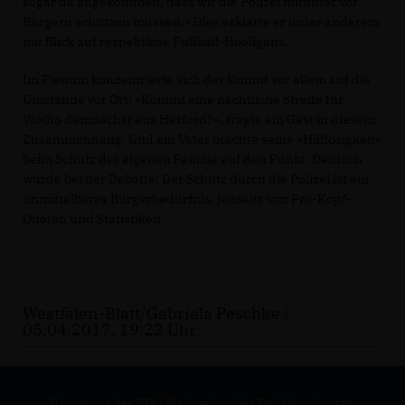
sogar da angekommen, dass wir die Polizei mitunter vor
Bürgern schützen müssen.« Dies erklärte er unter anderem
mit Blick auf respektlose Fußball-Hooligans.
Im Plenum konzentrierte sich der Unmut vor allem auf die
Umstände vor Ort: »Kommt eine nächtliche Streife für
Vlotho demnächst aus Herford?«, fragte ein Gast in diesem
Zusammenhang. Und ein Vater brachte seine »Hilflosigkeit«
beim Schutz der eigenen Familie auf den Punkt. Deutlich
wurde bei der Debatte: Der Schutz durch die Polizei ist ein
unmittelbares Bürgerbedürfnis, jenseits von Pro-Kopf-
Quoten und Statistiken.
Westfalen-Blatt/Gabriela Peschke |
05.04.2017, 19:22 Uhr
Homepage des CDU Stadtverbandes Bad Oeynhausen