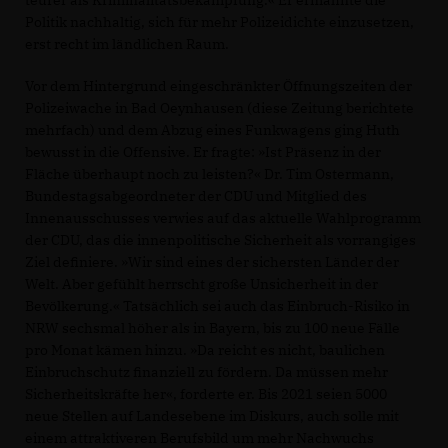
teurer als Kriminalitätsbekämpfung.« Er ermahnte die
Politik nachhaltig, sich für mehr Polizeidichte einzusetzen,
erst recht im ländlichen Raum.
Vor dem Hintergrund eingeschränkter Öffnungszeiten der
Polizeiwache in Bad Oeynhausen (diese Zeitung berichtete
mehrfach) und dem Abzug eines Funkwagens ging Huth
bewusst in die Offensive. Er fragte: »Ist Präsenz in der
Fläche überhaupt noch zu leisten?« Dr. Tim Ostermann,
Bundestagsabgeordneter der CDU und Mitglied des
Innenausschusses verwies auf das aktuelle Wahlprogramm
der CDU, das die innenpolitische Sicherheit als vorrangiges
Ziel definiere. »Wir sind eines der sichersten Länder der
Welt. Aber gefühlt herrscht große Unsicherheit in der
Bevölkerung.« Tatsächlich sei auch das Einbruch-Risiko in
NRW sechsmal höher als in Bayern, bis zu 100 neue Fälle
pro Monat kämen hinzu. »Da reicht es nicht, baulichen
Einbruchschutz finanziell zu fördern. Da müssen mehr
Sicherheitskräfte her«, forderte er. Bis 2021 seien 5000
neue Stellen auf Landesebene im Diskurs, auch solle mit
einem attraktiveren Berufsbild um mehr Nachwuchs