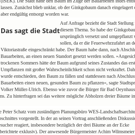
(ISEK). Die Stadt hatte den Baum im Zuge der Bauarbeiten indes entf
lassen. Zunächst blieb unklar, ob der Ginkgobaum danach eingelagert 
aber endgültig entsorgt worden war.
Auf Anfrage bezieht die Stadt Stellung
Das sagt die Stadt
diesem Thema. So habe der Ginkgoba
ursprünglich versetzt und umgepflanzt
sollen, da er die Feuerwehrzufahrt an d
Viktoriastraße eingeschränkt habe. Der Baum habe dann, nach Abschl
Bauarbeiten, an einen neuen Standort gesetzt werden sollen. »Angesic
trockenen Sommers hätte der Baum aufgrund seines Zustandes das ers
Umpflanzen mit großer Wahrscheinlichkeit schon nicht verkraftet. Dah
wurde entschieden, den Baum zu fällen und stattdessen nach Abschlus
Bauarbeiten einen neuen, gesunden Baum zu pflanzen«, sagte Stadtsp
Volker Müller-Ulrich. Ebenso wie zuvor die Bürger für Bad Oeynhause
ms. Zu hinterfragen sei das weitere mögliche Abholzen dreier Bäume i
te Peter Schatz vom zuständigen Planungsbüro WES-Landschaftsarchite
ittes vorgestellt. In der an seinen Vortrag anschließenden Diskussi
esucher reagiert, insbesondere bezüglich der drei Bäume an der Ecke
ichtete exklusiv). Der anwesende Bürgermeister Achim Wilmsmeier 