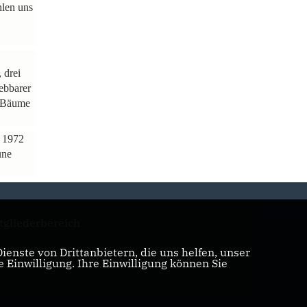
hlen uns
 drei
ebbarer
n Bäume
t 1972
üne
tgliederbereich
enste von Drittanbietern, die uns helfen, unser
Einwilligung. Ihre Einwilligung können Sie