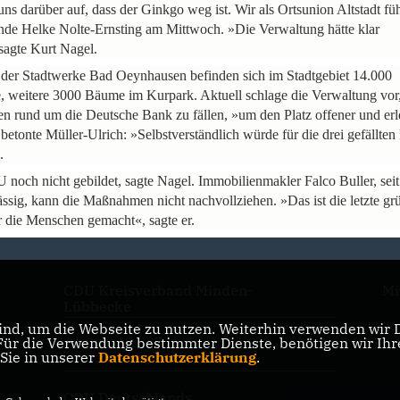
uns darüber auf, dass der Ginkgo weg ist. Wir als Ortsunion Altstadt fü
zende Helke Nolte-Ernsting am Mittwoch. »Die Verwaltung hätte klar
sagte Kurt Nagel.
der Stadtwerke Bad Oeynhausen befinden sich im Stadtgebiet 14.000
 weitere 3000 Bäume im Kurpark. Aktuell schlage die Verwaltung vor,
 rund um die Deutsche Bank zu fällen, »um den Platz offener und erl
 betonte Müller-Ulrich: »Selbstverständlich würde für die drei gefällte
.
noch nicht gebildet, sagte Nagel. Immobilienmakler Falco Buller, sei
sässig, kann die Maßnahmen nicht nachvollziehen. »Das ist die letzte gr
ür die Menschen gemacht«, sagte er.
CDU Kreisverband Minden-
Mi
Lübbecke
nd, um die Webseite zu nutzen. Weiterhin verwenden wir Di
r die Verwendung bestimmter Dienste, benötigen wir Ihre 
CDU NRW
 Sie in unserer
Datenschutzerklärung
.
CDU Deutschlands