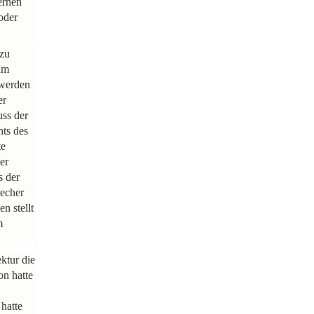
ernen
oder
 zu
um
 werden
er
uss der
hts des
te
er
s der
recher
n stellt
m
ktur die
on hatte
hatte