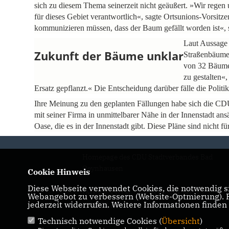
sich zu diesem Thema seinerzeit nicht geäußert. »Wir regen 
für dieses Gebiet verantwortlich«, sagte Ortsunions-Vorsit
kommunizieren müssen, dass der Baum gefällt worden ist«, 
Laut Aussage 
Zukunft der Bäume unklar
Straßenbäume,
von 32 Bäumen
zu gestalten«,
Ersatz gepflanzt.« Die Entscheidung darüber fälle die Politik
Ihre Meinung zu den geplanten Fällungen habe sich die CDU 
mit seiner Firma in unmittelbarer Nähe in der Innenstadt an
Oase, die es in der Innenstadt gibt. Diese Pläne sind nicht f
Homepage des CDU Stadtverbandes Bad
Oeynhausen
Cookie Hinweis
Diese Webseite verwendet Cookies, die notwendig si
IMPRESSUM
DATENSCHUTZ
Webangebot zu verbessern (Website-Optmierung). Fü
jederzeit widerrufen. Weitere Informationen finden
KONTAKT
Technisch notwendige Cookies (
Übersicht
)