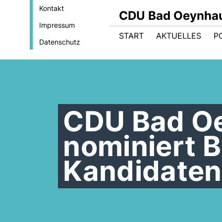
Kontakt
CDU Bad Oeynha
Impressum
START
AKTUELLES
PO
Datenschutz
CDU Bad O
nominiert 
Kandidaten