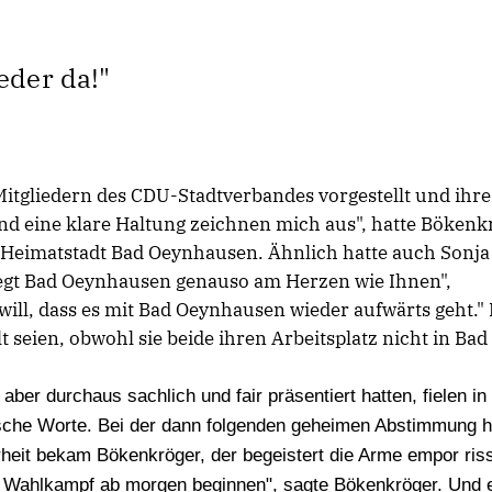
eder da!"
Mitgliedern des CDU-Stadtverbandes vorgestellt und ihre
 und eine klare Haltung zeichnen mich aus", hatte Bökenk
ner Heimatstadt Bad Oeynhausen. Ähnlich hatte auch Sonja
iegt Bad Oeynhausen genauso am Herzen wie Ihnen",
 will, dass es mit Bad Oeynhausen wieder aufwärts geht."
lt seien, obwohl sie beide ihren Arbeitsplatz nicht in Bad
ber durchaus sachlich und fair präsentiert hatten, fielen in
che Worte. Bei der dann folgenden geheimen Abstimmung h
rheit bekam Bökenkröger, der begeistert die Arme empor riss
 Wahlkampf ab morgen beginnen", sagte Bökenkröger. Und er