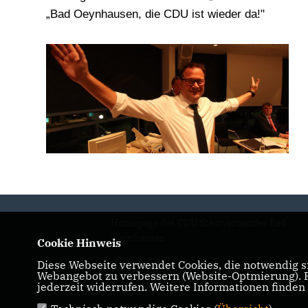
Bad Oeynhausen, die CDU ist wieder da!"
Homepage des CDU Stadtverbandes Bad
Oeynhausen
Cookie Hinweis
Diese Webseite verwendet Cookies, die notwendig si
IMPRESSUM
DATENSCHUTZ
Webangebot zu verbessern (Website-Optmierung). Fü
jederzeit widerrufen. Weitere Informationen finden
KONTAKT