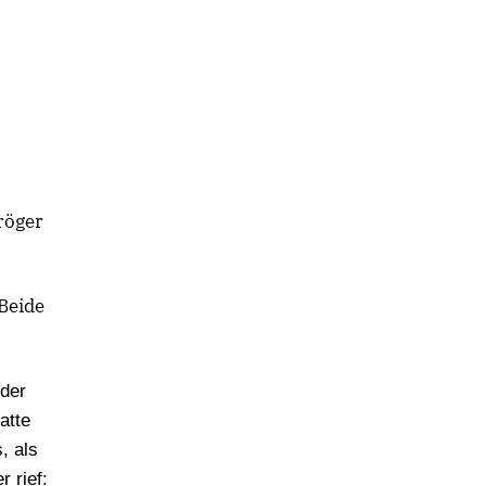
röger
 Beide
 der
atte
, als
 rief: