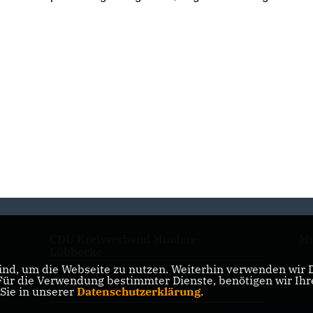
CDU Kreisverband Minden-
Mi
Lübbecke
nd, um die Webseite zu nutzen. Weiterhin verwenden wir Di
r die Verwendung bestimmter Dienste, benötigen wir Ihre 
CDU NRW
 Sie in unserer
Datenschutzerklärung
.