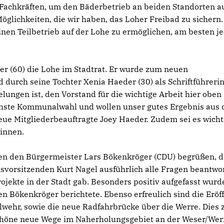
 Fachkräften, um den Bäderbetrieb an beiden Standorten a
 Möglichkeiten, die wir haben, das Loher Freibad zu sichern.
einen Teilbetrieb auf der Lohe zu ermöglichen, am besten j
er (60) die Lohe im Stadtrat. Er wurde zum neuen
 durch seine Tochter Xenia Haeder (30) als Schriftführeri
gelungen ist, den Vorstand für die wichtige Arbeit hier oben
nächste Kommunalwahl und wollen unser gutes Ergebnis aus 
eue Mitgliederbeauftragte Joey Haeder. Zudem sei es wicht
winnen.
en den Bürgermeister Lars Bökenkröger (CDU) begrüßen, d
vorsitzenden Kurt Nagel ausführlich alle Fragen beantwo
rojekte in der Stadt gab. Besonders positiv aufgefasst wurd
n Bökenkröger berichtete. Ebenso erfreulich sind die Eröf
ehr, sowie die neue Radfahrbrücke über die Werre. Dies z
chöne neue Wege im Naherholungsgebiet an der Weser/Wer