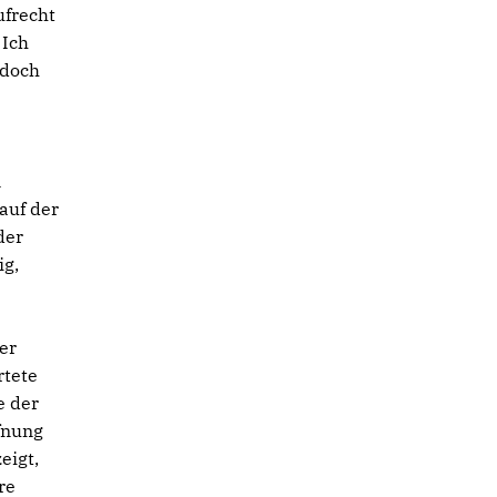
ufrecht
 Ich
edoch
n
 auf der
der
ig,
er
rtete
e der
fnung
eigt,
re