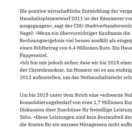
Die positive wirtschaftliche Entwicklung der ver
Haushaltsplanentwurf 2011 ist der Kämmerer von 
ausgegangen«, sagt der CDU-Stadtverbandsvorsitze
Nagel: »Wenn ein übervorsichtiger Kaufmann die
Rechnungsergebnis viel besser ausfällt als einge
einen Fehlbetrag von 6,4 Millionen Euro. Ein Haus
Pappenstiel.
»Ich bin mir jedoch sicher, dass wir bis 2015 ein
der Christdemokrat. Im Moment sei es am wichti
2012 aufzustellen, um das Nothaushaltsrecht schn
Um bis 2015 unter dem Strich eine »schwarze Null
Konsolidierungsbedarf von etwa 1,7 Millionen Eur
Diskussion über Zuschüsse für freiwillige Leistu
Tabu. »Diese Leistungen sind kein Bestandteil de
die Kosten für ein warmes Mittagessen nicht auf