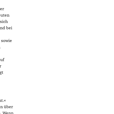
er
euten
sich
nd bei
 sowie
h
auf
r
gt
t.«
en über
n. Wenn