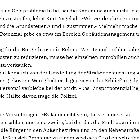
keine Geldprobleme habe, sei die Kommune auch nicht in d
n zu stopfen, lehnt Kurt Nagel ab. »Wir werden keiner ern
nd die Grundsteuer A und B zustimmen.« Vielmehr mache 
k. Potenzial gebe es etwa im Bereich Gebäudemanagement u
g für die Bürgerhäuser in Rehme, Werste und auf der Lohe
Kosten zu reduzieren, müsse bei einzelnen Immobilien auc
e zu verkaufen.
olitiker auch von der Umstellung der Straßenbeleuchtung 
nergiekosten. Wenig hält er dagegen von der Schließung de
Personal verbleibe bei der Stadt. »Das Einsparpotenzial lie
e Hälfte davon trage die Polizei.
 Vorstellungen. »Es kann nicht sein, dass es eine erste
en zahlen, und eine zweite, bei der das die Stadt übernimm
e die Bürger in den Außenbezirken und an den Nebenstraß
 ließen sich Probleme zu einem gewissen Grad entschärfe