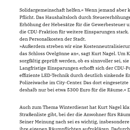
Solidargemeinschaft helfen.« Wenn jemand aber 
Pflicht. Das Haushaltsloch durch Steuererhöhunge
Erhöhung der Hebesätze für die Gewerbesteuer u
die CDU-Fraktion für weitere Einsparungen star
den Personalkosten der Stadt.
»Außerdem streben wir eine Kostenneutralisierun
das Schloss Ovelgönne an«, sagt Kurt Nagel. Um 
sorgfältig geprüft werden, ob es sinnvoller sei, si
Langfristige Einsparungen erhofft sich der CDU-P
effiziente LED-Technik durch deutlich sinkende E
Polizeiwache im City-Center. Das dort eingesetzte 
deshalb nur bei etwa 5300 Euro für die Räume.« Di
Auch zum Thema Winterdienst hat Kurt Nagel klare
Straßenliste gibt, bei der die Anwohner fürs Räum
Seiner Meinung nach sei es wichtig, insbesonder
ihre eigenen Räumpflichten aufzuklären. Dadurch