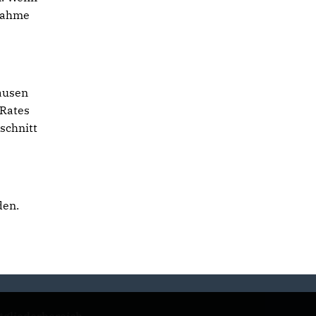
rnahme
ausen
 Rates
schnitt
den.