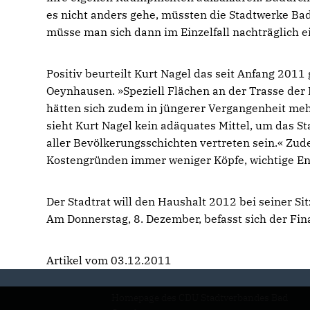
es nicht anders gehe, müssten die Stadtwerke B
müsse man sich dann im Einzelfall nachträglich e
Positiv beurteilt Kurt Nagel das seit Anfang 201
Oeynhausen. »Speziell Flächen an der Trasse der
hätten sich zudem in jüngerer Vergangenheit mehr
sieht Kurt Nagel kein adäquates Mittel, um das St
aller Bevölkerungsschichten vertreten sein.« Zu
Kostengründen immer weniger Köpfe, wichtige En
Der Stadtrat will den Haushalt 2012 bei seiner S
Am Donnerstag, 8. Dezember, befasst sich der F
Artikel vom 03.12.2011
Homepage des CDU Stadtverbandes Bad