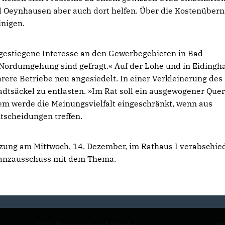
ad Oeynhausen aber auch dort helfen. Über die Kostenübe
inigen.
1 gestiegene Interesse an den Gewerbegebieten in Bad
 Nordumgehung sind gefragt.« Auf der Lohe und in Eidingh
ere Betriebe neu angesiedelt. In einer Verkleinerung des
adtsäckel zu entlasten. »Im Rat soll ein ausgewogener Quer
dem werde die Meinungsvielfalt eingeschränkt, wenn aus
tscheidungen treffen.
itzung am Mittwoch, 14. Dezember, im Rathaus I verabschie
inanzausschuss mit dem Thema.