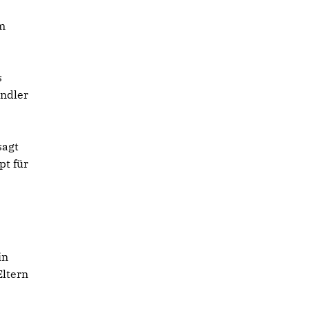
Im
s
indler
sagt
pt für
in
Eltern