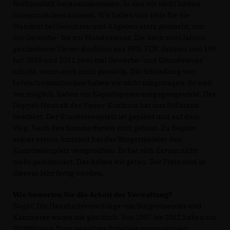
Nothaushalt herauszukommen, in den wir nicht hätten
hineinrutschen müssen. Wir haben uns stets für die
Stabilität bei Gebühren und Abgaben stark gemacht, von
der Gewerbe- bis zur Hundesteuer. Die nach zwei Jahren
gescheiterte Vierer-Koalition aus SPD, FDP, Grünen und UW
hat 2010 und 2011 zwei mal Gewerbe- und Grundsteuer
erhöht, wenn auch nicht gewaltig. Die Schließung von
Lehrschwimmbecken haben wir nicht mitgetragen. So weit
wie möglich, haben wir Kaputtsparen entgegengewirkt. Der
Doppel-Hauhalt der Vierer-Koalition hat uns Stillstand
beschert. Der Kunstrasenplatz ist geplant und auf dem
Weg. Nach den Sommerferien wird gebaut. Zu Beginn
seiner ersten Amtszeit hat der Bürgermeister den
Kunstrasenplatz versprochen. Er hat sich darum nicht
mehr gekümmert. Das haben wir getan. Der Platz wird in
diesem Jahr fertig werden.
Wie bewerten Sie die Arbeit der Verwaltung?
Nagel: Die Haushaltsvorschläge von Bürgermeister und
Kämmerer waren nie glücklich. Von 2007 bis 2012 haben wir
50 Millionen Euro negatives Ergebnis prognostiziert