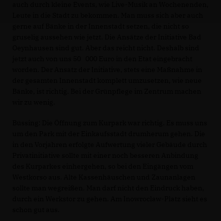
auch durch kleine Events, wie Live-Musik an Wochenenden,
Leute in die Stadt zu bekommen. Man muss sich aber auch
gerne auf Bänke in der Innenstadt setzen, die nicht so
gruselig aussehen wie jetzt. Die Ansätze der Initiative Bad
Oeynhausen sind gut. Aber das reicht nicht. Deshalb sind
jetzt auch von uns 50 000 Euro in den Etat eingebracht
worden. Der Ansatz der Initiative, stets eine Maßnahme in
der gesamten Innenstadt komplett umzusetzen, wie neue
Bänke, ist richtig. Bei der Grünpflege im Zentrum machen
wir zu wenig.
Büssing: Die Öffnung zum Kurpark war richtig. Es muss uns
um den Park mit der Einkaufsstadt drumherum gehen. Die
in den Vorjahren erfolgte Aufwertung vieler Gebäude durch
Privatinitiative sollte mit einer noch besseren Anbindung
des Kurparkes einhergehen, so bei den Eingängen vom
Westkorso aus. Alte Kassenhäuschen und Zaunanlagen
sollte man wegreißen. Man darf nicht den Eindruck haben,
durch ein Werkstor zu gehen. Am Inowroclaw-Platz sieht es
schon gut aus.