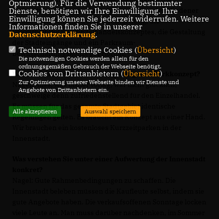
Optmierung). Für die Verwendung bestimmter
Aufwertung der Innenstadt, die Gestaltung der Mindener
Dienste, benötigen wir Ihre Einwilligung. Ihre
Einwilligung können Sie jederzeit widerrufen. Weitere
Straße nach Öffnung der Nordumgehung, die
Informationen finden Sie in unserer
Überarbeitung des Einzelhandelskonzeptes, die Gestaltung
Datenschutzerklärung
.
der Stadteingänge und ein Parkraum-
Technisch notwendige Cookies (
Übersicht
)
Bewirtschaftungskonzept Priorität.
Die notwendigen Cookies werden allein für den
ordnungsgemäßen Gebrauch der Webseite benötigt.
Cookies von Drittanbietern (
Übersicht
)
Was sind die Kriterien für ein gelungenes Parkkonzept?
Zur Optimierung unserer Webseite binden wir Dienste und
Nagel: Alles, was bisher vorlag, war nicht glücklich,
Angebote von Drittanbietern ein.
geschweige denn zufriedenstellend für den Einzelhandel.
Es müssen für das gesamte Stadtgebiet identische
Alle akzeptieren
Auswahl speichern
Regelungen gelten. Es braucht ein Konzept aus einer Hand.
Wir brauchen ein kostenloses Kurzzeitparken in der
Innenstadt.
Was verstehen Sie unter einer Aufwertung der Innenstadt
konkret?
Nagel: Gute Rahmenbedingungen zu schaffen. Die
Innenstadt beleben müssen die Kaufleute selbst, indem sie
gute Angebote haben. Die verkaufsoffenen Sonntage locken
viele Leute an. Man muss darüber nachdenken, im Sommer