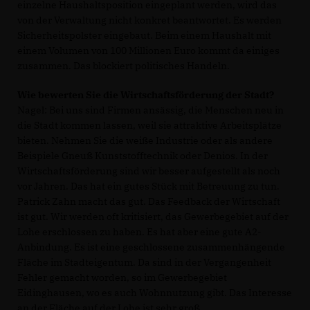
einzelne Haushaltsposition eingeplant werden, wird das
von der Verwaltung nicht konkret beantwortet. Es werden
Sicherheitspolster eingebaut. Beim einem Haushalt mit
einem Volumen von 100 Millionen Euro kommt da einiges
zusammen. Das blockiert politisches Handeln.
Wie bewerten Sie die Wirtschaftsförderung der Stadt?
Nagel: Bei uns sind Firmen ansässig, die Menschen neu in
die Stadt kommen lassen, weil sie attraktive Arbeitsplätze
bieten. Nehmen Sie die weiße Industrie oder als andere
Beispiele Gneuß Kunststofftechnik oder Denios. In der
Wirtschaftsförderung sind wir besser aufgestellt als noch
vor Jahren. Das hat ein gutes Stück mit Betreuung zu tun.
Patrick Zahn macht das gut. Das Feedback der Wirtschaft
ist gut. Wir werden oft kritisiert, das Gewerbegebiet auf der
Lohe erschlossen zu haben. Es hat aber eine gute A2-
Anbindung. Es ist eine geschlossene zusammenhängende
Fläche im Stadteigentum. Da sind in der Vergangenheit
Fehler gemacht worden, so im Gewerbegebiet
Eidinghausen, wo es auch Wohnnutzung gibt. Das Interesse
an der Fläche auf der Lohe ist sehr groß.