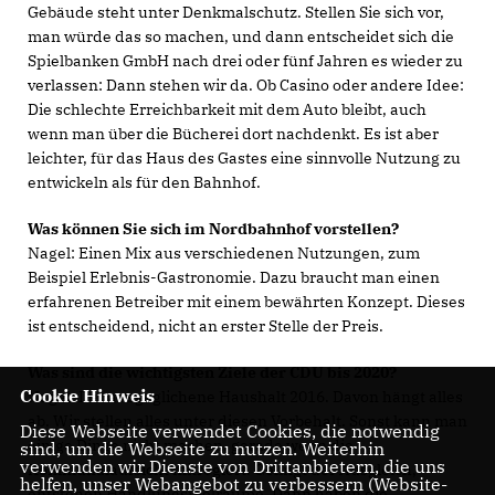
Gebäude steht unter Denkmalschutz. Stellen Sie sich vor,
man würde das so machen, und dann entscheidet sich die
Spielbanken GmbH nach drei oder fünf Jahren es wieder zu
verlassen: Dann stehen wir da. Ob Casino oder andere Idee:
Die schlechte Erreichbarkeit mit dem Auto bleibt, auch
wenn man über die Bücherei dort nachdenkt. Es ist aber
leichter, für das Haus des Gastes eine sinnvolle Nutzung zu
entwickeln als für den Bahnhof.
Was können Sie sich im Nordbahnhof vorstellen?
Nagel: Einen Mix aus verschiedenen Nutzungen, zum
Beispiel Erlebnis-Gastronomie. Dazu braucht man einen
erfahrenen Betreiber mit einem bewährten Konzept. Dieses
ist entscheidend, nicht an erster Stelle der Preis.
Was sind die wichtigsten Ziele der CDU bis 2020?
Cookie Hinweis
Nagel: Der ausgeglichene Haushalt 2016. Davon hängt alles
ab. Wir stellen alles unter diesen Vorbehalt. Sonst kann man
Diese Webseite verwendet Cookies, die notwendig
einige Dinge nicht machen, gerade wenn die
sind, um die Webseite zu nutzen. Weiterhin
verwenden wir Dienste von Drittanbietern, die uns
Kommunalaufsicht mitregiert. Gelingt der Ausgleich,
helfen, unser Webangebot zu verbessern (Website-
entstehen Handlungspielräume. Dann haben die