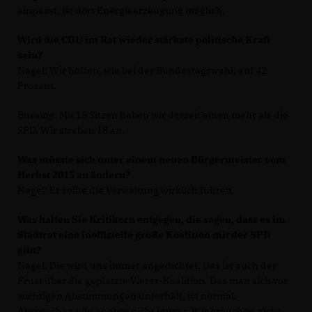
einpasst, ist dort Energieerzeugung möglich.
Wird die CDU im Rat wieder stärkste politische Kraft
sein?
Nagel: Wir hoffen, wie bei der Bundestagswahl, auf 42
Prozent.
Büssing: Mit 15 Sitzen haben wir derzeit einen mehr als die
SPD. Wir streben 18 an.
Was müsste sich unter einem neuen Bürgermeister vom
Herbst 2015 an ändern?
Nagel: Er sollte die Verwaltung wirklich führen.
Was halten Sie Kritikern entgegen, die sagen, dass es im
Stadtrat eine inoffizielle große Koalition mit der SPD
gibt?
Nagel: Die wird uns immer angedichtet. Das ist auch der
Frust über die geplatzte Vierer-Koalition. Das man sich vor
wichtigen Abstimmungen unterhält, ist normal.
Absprachen gibt es aber nicht immer. Wir brauchen nicht