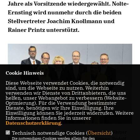
Jahre als Vorsitzende wiedergewählt. Nolte-
Ernsting wird nunmehr durch die beiden
Stellvertreter Joachim Knollmann und
Rainer Printz unterstützt.
Cookie Hinweis
Diese Webseite verwendet Cookies, die notwendig
sind, um die Webseite zu nutzen. Weiterhin
verwenden wir Dienste von Drittanbietern, die uns
helfen, unser Webangebot zu verbessern (Website-
Optmierung). Für die Verwendung bestimmter
Dienste, benötigen wir Ihre Einwilligung. Ihre
Einwilligung können Sie jederzeit widerrufen. Weitere
Informationen finden Sie in unserer
Datenschutzerklärung
.
Jens Walkenhorst (v.l.), Anette Hildebrandt-Sasse, Rainer
Technisch notwendige Cookies (
Übersicht
)
Printz, Helke Nolte-Ernsting, Joachim Knollmann, Rudolf
Die notwendigen Cookies werden allein für den