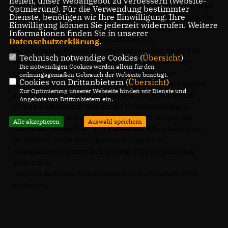
helfen, unser Webangebot zu verbessern (Website-
Dank der Überzeugungskraft und guten Vorbereitung ist es
Optmierung). Für die Verwendung bestimmter
Dienste, benötigen wir Ihre Einwilligung. Ihre
der CDU-Fraktion im letzten Sportausschuss gelungen, die
Einwilligung können Sie jederzeit widerrufen. Weitere
Weichen für den geplanten Neubau eines kombinierten
Informationen finden Sie in unserer
Frei- und Hallenbades/Allwetterbades als
Datenschutzerklärung
.
behindertengerechtes Sportbad am Standort Sielbad zu
Technisch notwendige Cookies (
Übersicht
)
stellen. Einstimmig wurde der CDU-Fraktionsantrag
Die notwendigen Cookies werden allein für den
unterstützt, die Verwaltung zu beauftragen, eine
ordnungsgemäßen Gebrauch der Webseite benötigt.
Cookies von Drittanbietern (
Übersicht
)
fachgerechte Vorplanung mit Kostenkalkulation erstellen
Zur Optimierung unserer Webseite binden wir Dienste und
zu lassen. Wichtig wird es dabei sein, die erarbeiteten
Angebote von Drittanbietern ein.
Standards möglicher Drittnutzer zu berücksichtigen.
Die Vorplanung soll alternative Bauausführungen als
Alle akzeptieren
Auswahl speichern
Kombibad, reines Frei- und Hallenbad, Allwetterbad etc.
beinhalten. Sie ist dem Sportausschuss nach
Planungsfortschritten im I. Quartal 2016 zur Beratung
vorzulegen.
Die erforderlichen Finanzmittel sind im Haushalt 2015
enthalten.