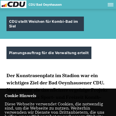
CDU Bad Oeynhausen
CDU stellt Weichen für Kombi-Bad im
Siel
Planungsauftrag für die Verwaltung erteilt
Der Kunstrasenplatz im Stadion war ein
wichtiges Ziel der Bad Oeynhausener CDU.
Nun nimmt sie das nächste ergeizige Projekt
Cookie Hinweis
in Angriff: Das Sport- und Freizeit Komib-
Diese Webseite verwendet Cookies, die notwendig
Bad am Standort Sielbad.
sind, um die Webseite zu nutzen. Weiterhin
verwenden wir Dienste von Drittanbietern, die uns