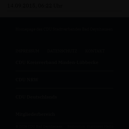
14.09.2015, 06:22 Uhr
Homepage des CDU Stadtverbandes Bad Oeynhausen
IMPRESSUM
DATENSCHUTZ
KONTAKT
CDU Kreisverband Minden-Lübbecke
CDU NRW
CDU Deutschlands
Mitgliederbereich
© 2026 CDU Bad Oeynhausen
Realisation: Sharkness Media